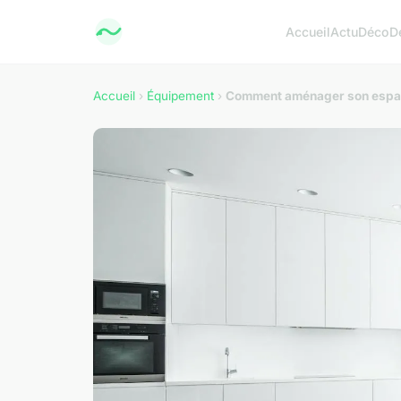
Accueil
Actu
Déco
D
Accueil
›
Équipement
›
Comment aménager son espace