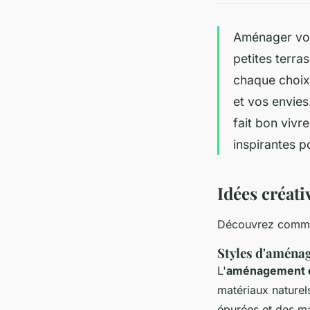
Aménager vot
petites terra
chaque choix 
et vos envie
fait bon vivr
inspirantes po
Idées créat
Découvrez comment
Styles d'aména
L'
aménagement e
matériaux naturel
épurées et des ma