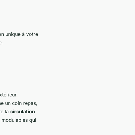
on unique à votre
e.
xtérieur.
e un coin repas,
te la
circulation
es modulables qui