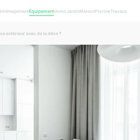
éménagement
Équipement
Immo
Jardin
Maison
Piscine
Travaux
 extérieur avec de la déco ?