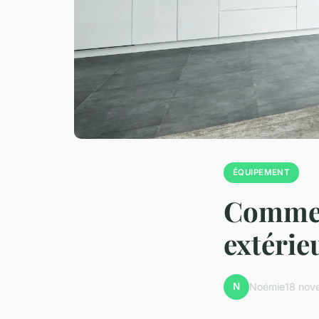
ÉQUIPEMENT
Commen
extérie
N
Noémie
18 nov