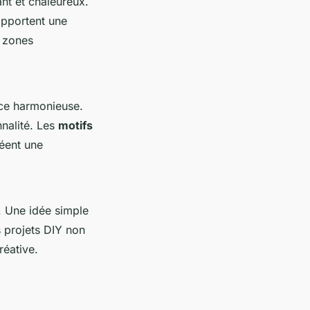
nt et chaleureux.
pportent une
s zones
nce harmonieuse.
nnalité. Les
motifs
éent une
. Une idée simple
s projets DIY non
réative.