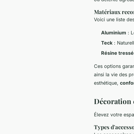
Matériaux reco
Voici une liste 
Aluminium
: L
Teck
: Naturel
Résine tress
Ces options garan
ainsi la vie des p
esthétique,
confo
Décoration 
Élevez votre espa
Types d'accesso