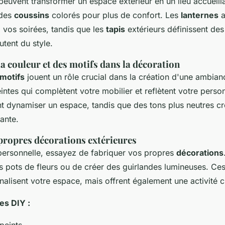
euvent transformer un espace extérieur en un lieu accueilla
 des
coussins
colorés pour plus de confort. Les
lanternes
a
vos soirées, tandis que les
tapis
extérieurs définissent de
utent du style.
a couleur et des motifs dans la décoration
motifs
jouent un rôle crucial dans la création d'une ambia
intes qui complètent votre mobilier et reflètent votre perso
 dynamiser un espace, tandis que des tons plus neutres cr
ante.
 propres décorations extérieures
personnelle, essayez de fabriquer vos propres
décorations
s pots de fleurs ou de créer des guirlandes lumineuses. Ce
alisent votre espace, mais offrent également une activité c
es DIY :