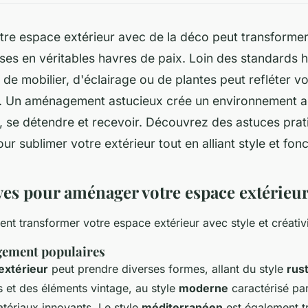
re espace extérieur avec de la déco peut transforme
sses en véritables havres de paix. Loin des standards h
de mobilier, d'éclairage ou de plantes peut refléter vo
s. Un aménagement astucieux crée un environnement acc
e, se détendre et recevoir. Découvrez des astuces prat
ur sublimer votre extérieur tout en alliant style et fonc
ives pour aménager votre espace extérieu
 transformer votre espace extérieur avec style et créativi
gement populaires
xtérieur
peut prendre diverses formes, allant du style
rus
s et des éléments vintage, au style
moderne
caractérisé par
tériaux innovants. Le style
méditerranéen
est également tr