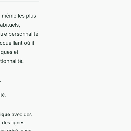
r même les plus
abituels,
tre personnalité
ueillant où il
iques et
tionnalité.
r
té.
tique
avec des
 des lignes
ès prisé, avec