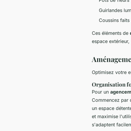
Pots de fleurs 
Guirlandes lu
Coussins faits
Ces éléments de
espace extérieur
Aménagement
Optimisez votre es
Organisation fo
Pour un
agencem
Commencez par déf
un espace détente,
et maximise l'uti
s'adaptent facile