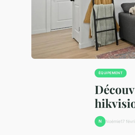
ÉQUIPEMENT
Découvr
hikvisi
N
Noémie
17 févr