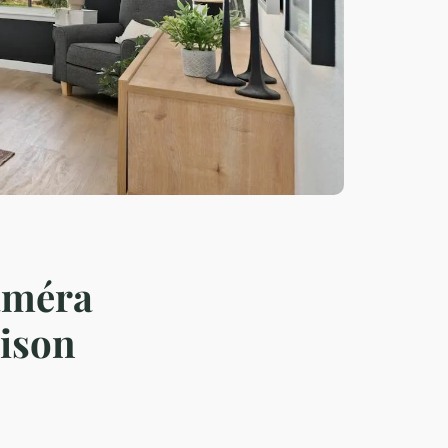
améra
aison