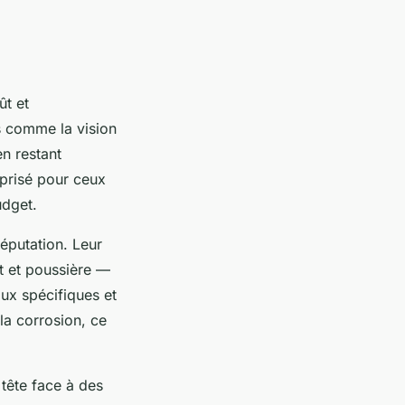
ût et
s comme la vision
en restant
 prisé pour ceux
udget.
réputation. Leur
t et poussière —
aux spécifiques et
 la corrosion, ce
tête face à des