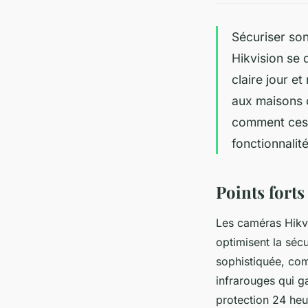
Sécuriser son
Hikvision se 
claire jour e
aux maisons c
comment ces 
fonctionnalit
Points fort
Les caméras Hikvi
optimisent la séc
sophistiquée, com
infrarouges qui g
protection 24 heur