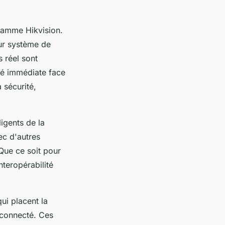
 gamme Hikvision.
eur système de
 réel sont
ité immédiate face
a sécurité,
ligents de la
ec d'autres
Que ce soit pour
nteropérabilité
ui placent la
 connecté. Ces