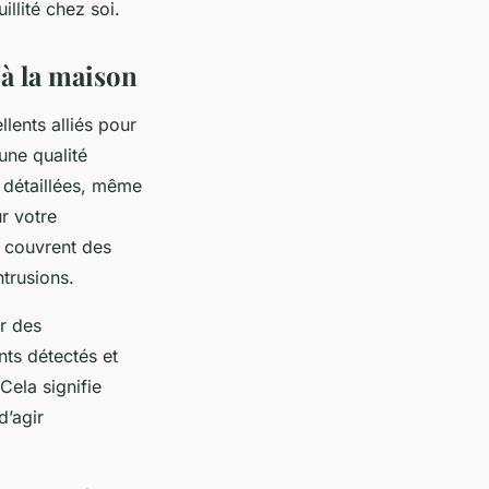
illité chez soi.
 à la maison
lents alliés pour
une qualité
 détaillées, même
r votre
s couvrent des
trusions.
ur des
nts détectés et
Cela signifie
d’agir