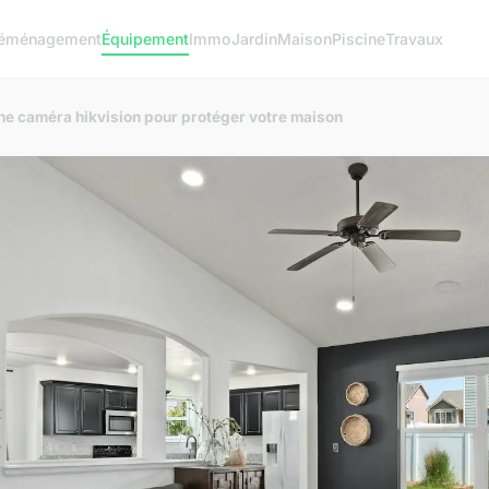
éménagement
Équipement
Immo
Jardin
Maison
Piscine
Travaux
e caméra hikvision pour protéger votre maison