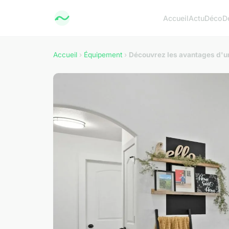
Accueil
Actu
Déco
D
Accueil
›
Équipement
›
Découvrez les avantages d'un