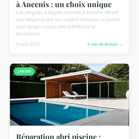
à Ancenis : un choix unique
Les pergolas à façade arrondie à Ancenis offrent
une élégance rare qui sublime terrasses et jardins.
Leur design unique allie esthétisme et
fonctionna...
9 août 2025
5 min de lecture →
JARDIN
Réparation abri piscine :