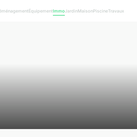
éménagement
Équipement
Immo
Jardin
Maison
Piscine
Travaux