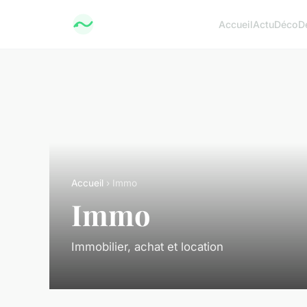
Accueil
Actu
Déco
D
Accueil
› Immo
Immo
Immobilier, achat et location