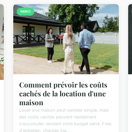
IMMO
Comment prévoir les coûts
cachés de la location d'une
maison
Louer une maison peut sembler simple, mais
des coûts cachés peuvent rapidement
s'accumuler, rendant votre budget serré. Frais
d'entretien, charges ina...