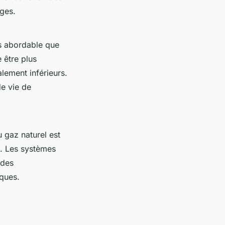
ges.
us abordable que
e être plus
alement inférieurs.
de vie de
 gaz naturel est
t. Les systèmes
 des
iques.