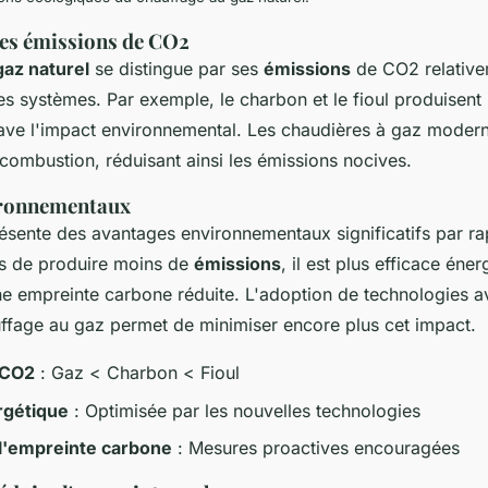
es émissions de CO2
gaz naturel
se distingue par ses
émissions
de CO2 relative
s systèmes. Par exemple, le charbon et le fioul produisen
rave l'impact environnemental. Les chaudières à gaz moder
 combustion, réduisant ainsi les émissions nocives.
ironnementaux
ésente des avantages environnementaux significatifs par r
lus de produire moins de
émissions
, il est plus efficace éne
ne empreinte carbone réduite. L'adoption de technologies 
ffage au gaz permet de minimiser encore plus cet impact.
 CO2
: Gaz < Charbon < Fioul
ergétique
: Optimisée par les nouvelles technologies
l'empreinte carbone
: Mesures proactives encouragées