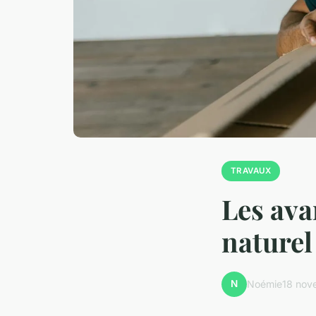
TRAVAUX
Les ava
naturel
N
Noémie
18 nov