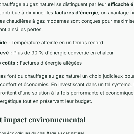
hauffage au gaz naturel se distinguent par leur
efficacité 
contribue à diminuer les
factures d'énergie
, un avantage fi
Les chaudières à gaz modernes sont conçues pour maximiser 
ant ainsi les pertes.
ide
: Température atteinte en un temps record
levé
: Plus de 90 % d'énergie convertie en chaleur
s coûts
: Factures d'énergie allégées
ues font du chauffage au gaz naturel un choix judicieux pou
 confort et économies. En investissant dans un tel système, 
fitent d'une solution à la fois performante et économique,
rgétique tout en préservant leur budget.
t impact environnemental
ions écologiques du chauffage au gaz naturel.