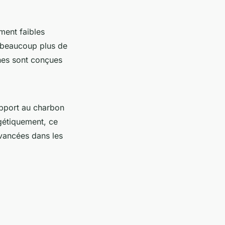
ment faibles
t beaucoup plus de
nes sont conçues
apport au charbon
rgétiquement, ce
avancées dans les