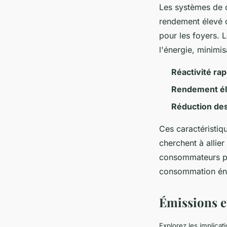
Les systèmes de c
rendement élevé 
pour les foyers. 
l'énergie, minimis
Réactivité rap
Rendement é
Réduction de
Ces caractéristiq
cherchent à allier
consommateurs pro
consommation éne
Émissions e
Explorez les implicat