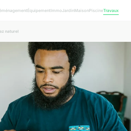
éménagement
Équipement
Immo
Jardin
Maison
Piscine
Travaux
az naturel