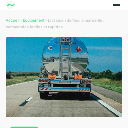
Accueil
›
Équipement
›
Livraison de fioul à marseille :
commandes faciles et rapides