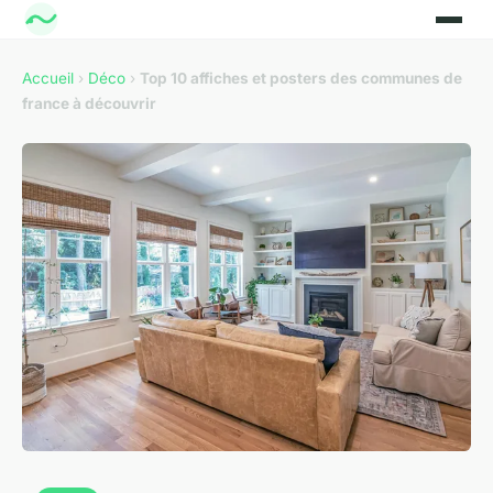
Accueil
›
Déco
›
Top 10 affiches et posters des communes de
france à découvrir